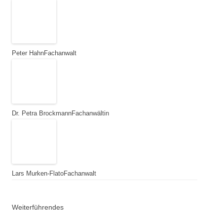
Peter Hahn
Fachanwalt
Dr. Petra Brockmann
Fachanwältin
Lars Murken-Flato
Fachanwalt
Weiterführendes
Anwalt der Autofahrer