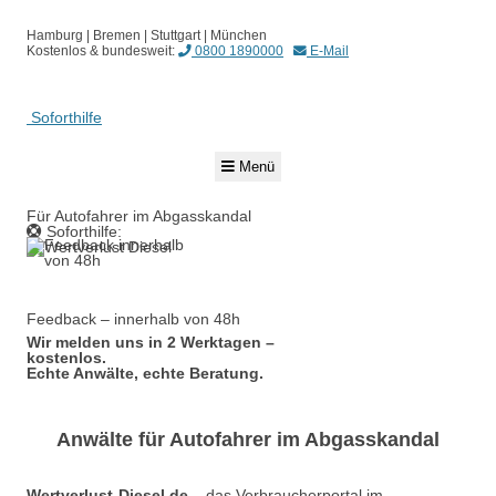
Hamburg | Bremen | Stuttgart | München
Kostenlos & bundesweit:
0800 1890000
E-Mail
Soforthilfe
Springe
Menü
zum
Inhalt
Für Autofahrer im Abgasskandal
Soforthilfe:
0800 1890000
Feedback – innerhalb von 48h
Wir melden uns in 2 Werktagen –
kostenlos.
Echte Anwälte, echte Beratung.
Anwälte für Autofahrer im Abgasskandal
Wertverlust-Diesel.de
– das Verbraucherportal im