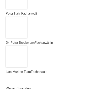
Peter Hahn
Fachanwalt
Dr. Petra Brockmann
Fachanwältin
Lars Murken-Flato
Fachanwalt
Weiterführendes
Anwalt der Autofahrer
Youtube