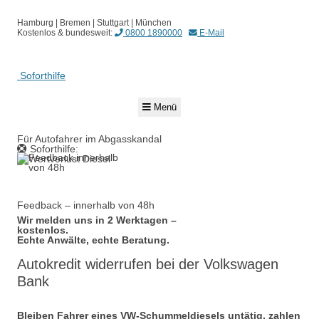
Hamburg | Bremen | Stuttgart | München
Kostenlos & bundesweit:
0800 1890000
E-Mail
Soforthilfe
Springe
Menü
zum
Inhalt
Für Autofahrer im Abgasskandal
Soforthilfe:
0800 1890000
Feedback – innerhalb von 48h
Wir melden uns in 2 Werktagen –
kostenlos.
Echte Anwälte, echte Beratung.
Autokredit widerrufen bei der Volkswagen
Bank
Bleiben Fahrer eines VW-Schummeldiesels untätig, zahlen