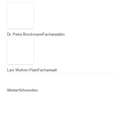
Dr. Petra Brockmann
Fachanwältin
Lars Murken-Flato
Fachanwalt
Weiterführendes
Anwalt der Autofahrer
Youtube
Mercedes-Schadensersatz
HAHN Rechtsanwälte